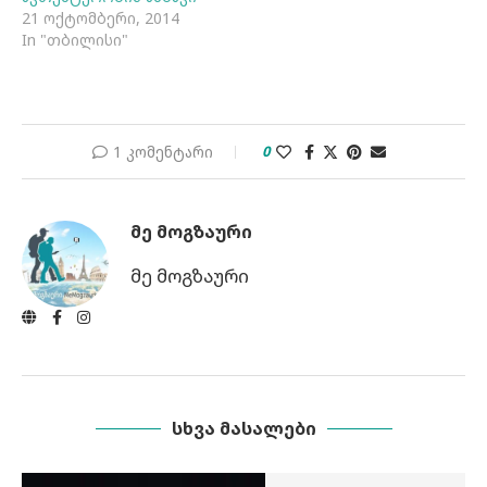
21 ოქტომბერი, 2014
In "თბილისი"
1 კომენტარი
0
ᲛᲔ ᲛᲝᲒᲖᲐᲣᲠᲘ
მე მოგზაური
ᲡᲮᲕᲐ ᲛᲐᲡᲐᲚᲔᲑᲘ