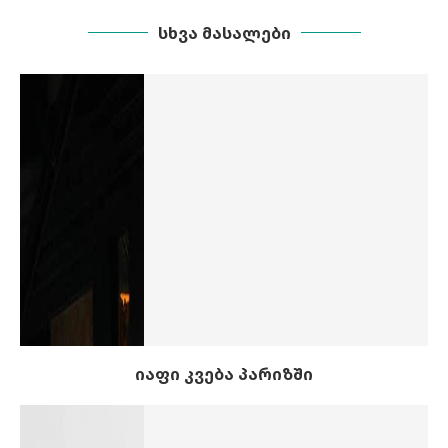
ᲡᲮᲕᲐ ᲛᲐᲡᲐᲚᲔᲑᲘ
იაფი კვება პარიზში