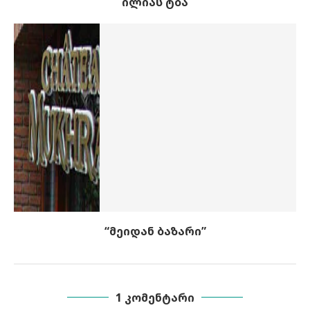
ილიას ტბა
“მეიდან ბაზარი”
1 ᲙᲝᲛᲔᲜᲢᲐᲠᲘ