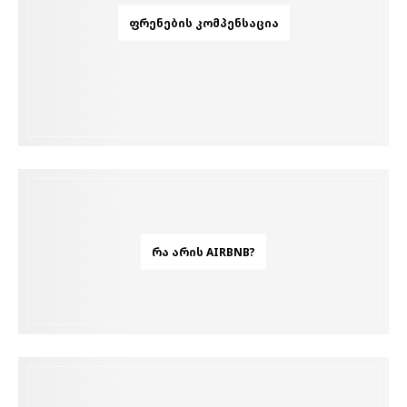
ᲤᲠᲔᲜᲔᲑᲘᲡ ᲙᲝᲛᲞᲔᲜᲡᲐᲪᲘᲐ
ᲠᲐ ᲐᲠᲘᲡ AIRBNB?