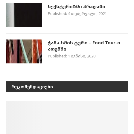
სექსტურიზმი პრაღაში
Published:
4 თებერვალი, 2021
ჭამა-სმის ტური – Food Tour-ი
ათენში
Published:
1 ივნისი, 2020
ᲠᲔᲙᲝᲛᲔᲜᲓᲐᲪᲘᲔᲑᲘ