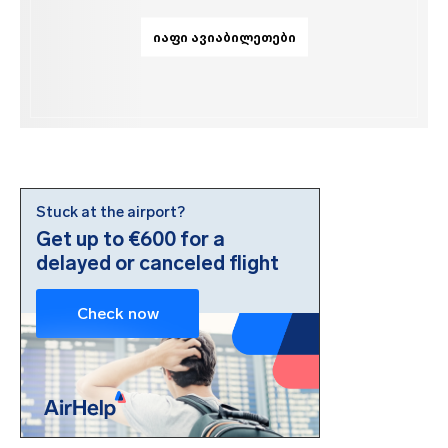
ᲘᲐᲤᲘ ᲐᲕᲘᲐᲑᲘᲚᲔᲗᲔᲑᲘ