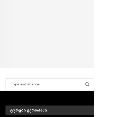
ᲢᲣᲠᲔᲑᲘ ᲔᲕᲠᲝᲞᲐᲨᲘ