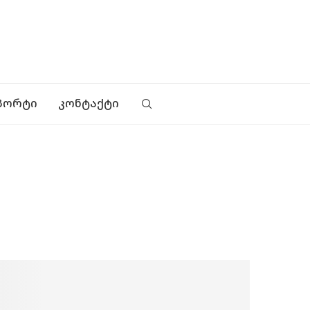
ᲞᲝᲠᲢᲘ
ᲙᲝᲜᲢᲐᲥᲢᲘ