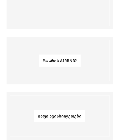
ᲠᲐ ᲐᲠᲘᲡ AIRBNB?
ᲘᲐᲤᲘ ᲐᲕᲘᲐᲑᲘᲚᲔᲗᲔᲑᲘ