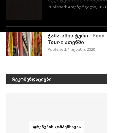
Published:
4 თებერვალი, 2021
ჭამა-სმის ტური – Food
Tour-ი ათენში
Published:
1 ივნისი, 2020
ᲠᲔᲙᲝᲛᲔᲜᲓᲐᲪᲘᲔᲑᲘ
ᲤᲠᲔᲜᲔᲑᲘᲡ ᲙᲝᲛᲞᲔᲜᲡᲐᲪᲘᲐ