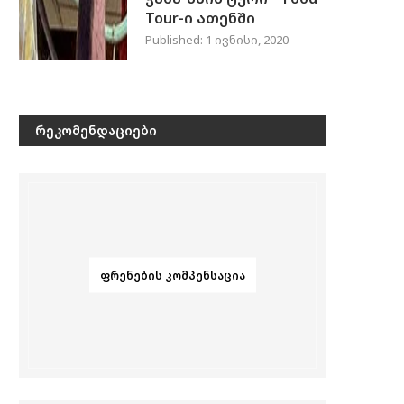
Tour-ი ათენში
Published:
1 ივნისი, 2020
ᲠᲔᲙᲝᲛᲔᲜᲓᲐᲪᲘᲔᲑᲘ
ᲤᲠᲔᲜᲔᲑᲘᲡ ᲙᲝᲛᲞᲔᲜᲡᲐᲪᲘᲐ