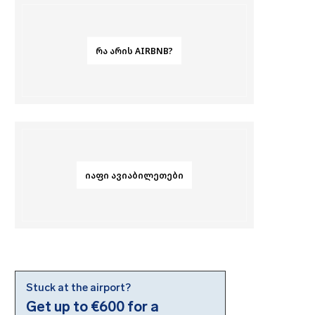
ᲠᲐ ᲐᲠᲘᲡ AIRBNB?
ᲘᲐᲤᲘ ᲐᲕᲘᲐᲑᲘᲚᲔᲗᲔᲑᲘ