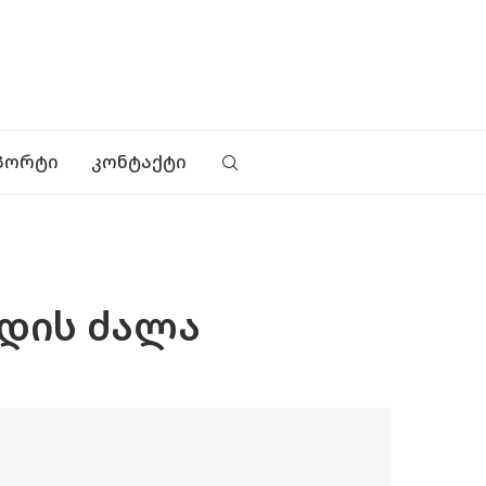
ᲞᲝᲠᲢᲘ
ᲙᲝᲜᲢᲐᲥᲢᲘ
უდის ძალა