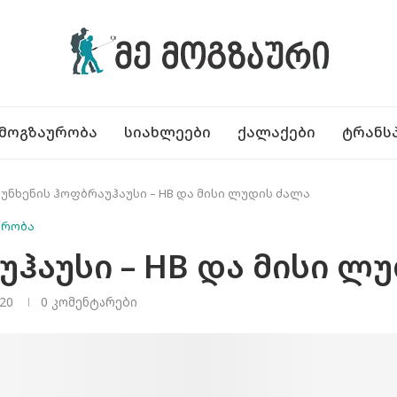
ᲛᲝᲒᲖᲐᲣᲠᲝᲑᲐ
ᲡᲘᲐᲮᲚᲔᲔᲑᲘ
ᲥᲐᲚᲐᲥᲔᲑᲘ
ᲢᲠᲐᲜᲡ
იუნხენის ჰოფბრაუჰაუსი – HB და მისი ლუდის ძალა
ურობა
უჰაუსი – HB და მისი ლ
20
0 კომენტარები