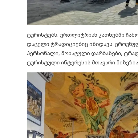
ტურისტებს, ერთლიტრიან კათხებში ჩამო
დაცული ტრადიციებიც იზიდავს. ეროვნუ
პერსონალი, მოხატული დარბაზები, ტრად
ტურისტული ინტერესის მთავარი მიზეზია