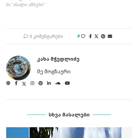
In "ახალი ამბები"
0 კომენტარები
9
ᲙᲐᲮᲐ ᲛᲭᲔᲓᲚᲘᲫᲔ
მე მოგზაური
ᲡᲮᲕᲐ ᲛᲐᲡᲐᲚᲔᲑᲘ