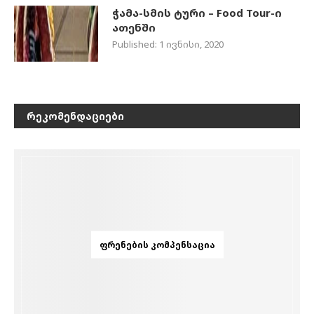
ჭამა-სმის ტური – Food Tour-ი
ათენში
Published:
1 ივნისი, 2020
ᲠᲔᲙᲝᲛᲔᲜᲓᲐᲪᲘᲔᲑᲘ
ᲤᲠᲔᲜᲔᲑᲘᲡ ᲙᲝᲛᲞᲔᲜᲡᲐᲪᲘᲐ