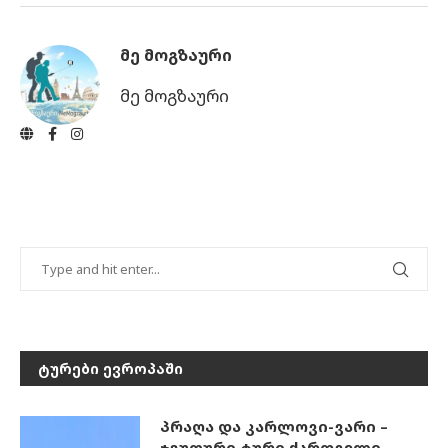
ᲛᲔ ᲛᲝᲒᲖᲐᲣᲠᲘ
მე მოგზაური
ᲢᲣᲠᲔᲑᲘ ᲔᲕᲠᲝᲞᲐᲨᲘ
პრაღა და კარლოვი-ვარი –
ჯგუფური ტური ქართველი