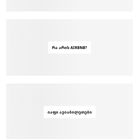
ᲠᲐ ᲐᲠᲘᲡ AIRBNB?
ᲘᲐᲤᲘ ᲐᲕᲘᲐᲑᲘᲚᲔᲗᲔᲑᲘ