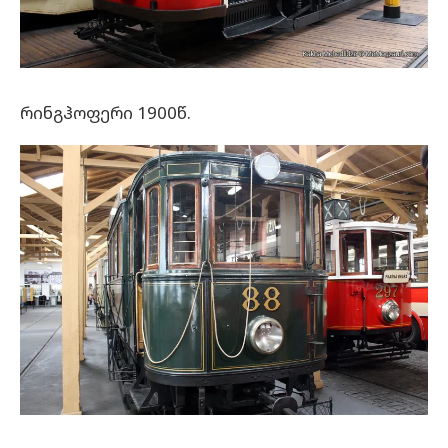
რინგჰოფერი 1900წ.