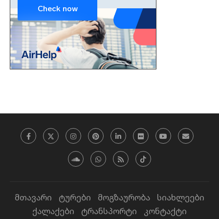
მთავარი
ტურები
მოგზაურობა
სიახლეები
ქალაქები
ტრანსპორტი
კონტაქტი