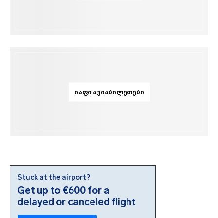
ᲘᲐᲤᲘ ᲐᲕᲘᲐᲑᲘᲚᲔᲗᲔᲑᲘ