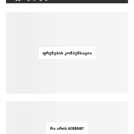
ᲤᲠᲔᲜᲔᲑᲘᲡ ᲙᲝᲛᲞᲔᲜᲡᲐᲪᲘᲐ
ᲠᲐ ᲐᲠᲘᲡ AIRBNB?