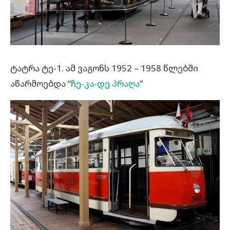
ტატრა ტე-1. ამ ვაგონს 1952 – 1958 წლებში
აწარმოებდა “
ჩე-კა-დე პრაღა
”