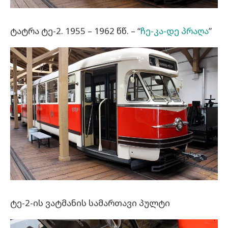
ტატრა ტე-2. 1955 – 1962 წწ. – “
ჩე-კა-დე პრაღა
”
ტე-2-ის ვატმანის სამართავი პულტი