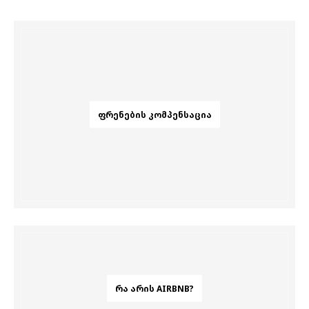
ᲤᲠᲔᲜᲔᲑᲘᲡ ᲙᲝᲛᲞᲔᲜᲡᲐᲪᲘᲐ
ᲠᲐ ᲐᲠᲘᲡ AIRBNB?