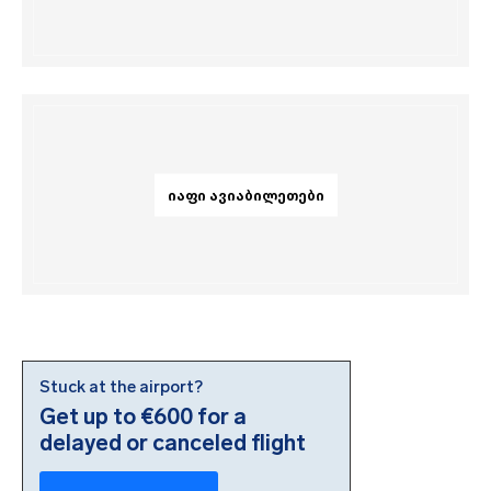
ᲘᲐᲤᲘ ᲐᲕᲘᲐᲑᲘᲚᲔᲗᲔᲑᲘ