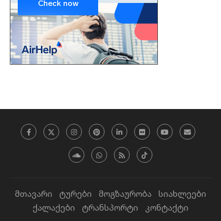
მთავარი
ტურები
მოგზაურობა
სიახლეები
ქალაქები
ტრანსპორტი
კონტაქტი