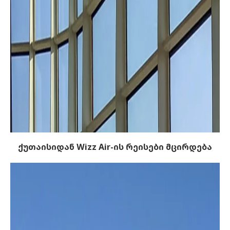
ქუთაისიდან Wizz Air-ის რეისები მცირდება