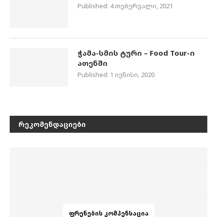
Published:
4 თებერვალი, 2021
ჭამა-სმის ტური – Food Tour-ი
ათენში
Published:
1 ივნისი, 2020
ᲠᲔᲙᲝᲛᲔᲜᲓᲐᲪᲘᲔᲑᲘ
ᲤᲠᲔᲜᲔᲑᲘᲡ ᲙᲝᲛᲞᲔᲜᲡᲐᲪᲘᲐ