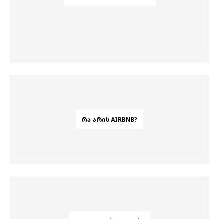
ᲠᲐ ᲐᲠᲘᲡ AIRBNB?