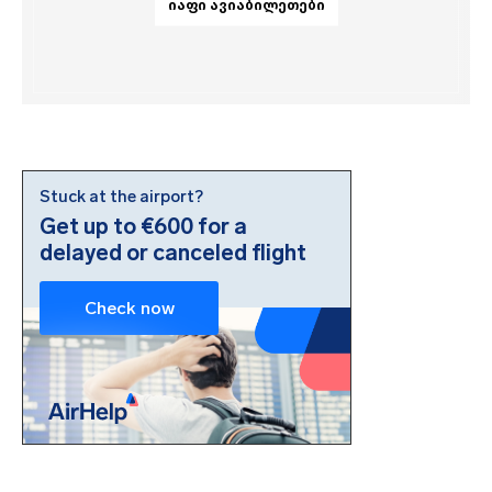
ᲘᲐᲤᲘ ᲐᲕᲘᲐᲑᲘᲚᲔᲗᲔᲑᲘ