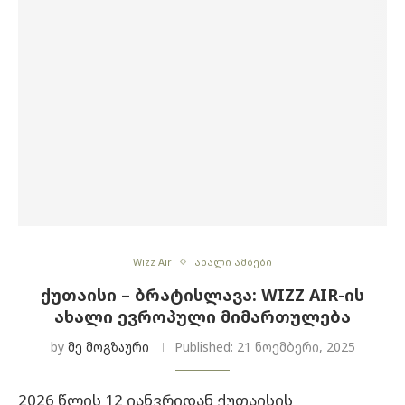
Wizz Air
ახალი ამბები
ᲥᲣᲗᲐᲘᲡᲘ – ᲑᲠᲐᲢᲘᲡᲚᲐᲕᲐ: WIZZ AIR-ᲘᲡ
ᲐᲮᲐᲚᲘ ᲔᲕᲠᲝᲞᲣᲚᲘ ᲛᲘᲛᲐᲠᲗᲣᲚᲔᲑᲐ
by
მე მოგზაური
Published:
21 ნოემბერი, 2025
2026 წლის 12 იანვრიდან ქუთაისის