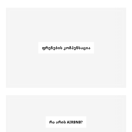
ᲤᲠᲔᲜᲔᲑᲘᲡ ᲙᲝᲛᲞᲔᲜᲡᲐᲪᲘᲐ
ᲠᲐ ᲐᲠᲘᲡ AIRBNB?