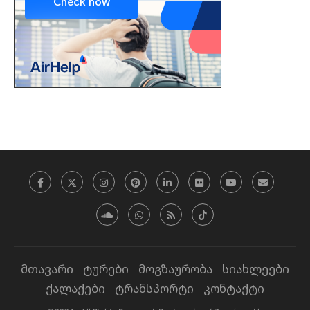
მთავარი
ტურები
მოგზაურობა
სიახლეები
ქალაქები
ტრანსპორტი
კონტაქტი