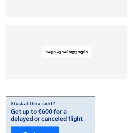
ᲘᲐᲤᲘ ᲐᲕᲘᲐᲑᲘᲚᲔᲗᲔᲑᲘ