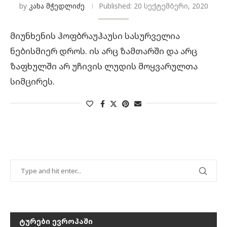
by
კახა მჭედლიძე
Published:
20 სექტემბერი, 2020
მიუნხენის ჰოფბრაუჰაუსი სასურველია
ნებისმიერ დროს. ის არც ზამთარში და არც
ზაფხულში არ უჩივის ლუდის მოყვარულთა
სიმცირეს.
ᲢᲣᲠᲔᲑᲘ ᲔᲕᲠᲝᲞᲐᲨᲘ