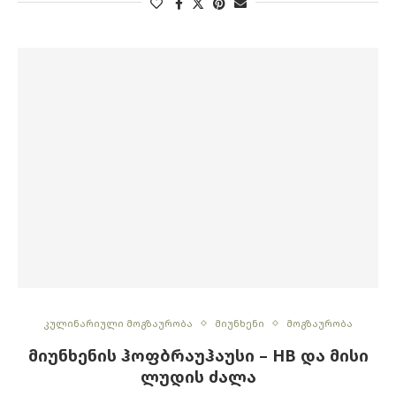
კულინარიული მოგზაურობა
მიუნხენი
მოგზაურობა
ᲛᲘᲣᲜᲮᲔᲜᲘᲡ ᲰᲝᲤᲑᲠᲐᲣᲰᲐᲣᲡᲘ – HB ᲓᲐ ᲛᲘᲡᲘ
ᲚᲣᲓᲘᲡ ᲫᲐᲚᲐ