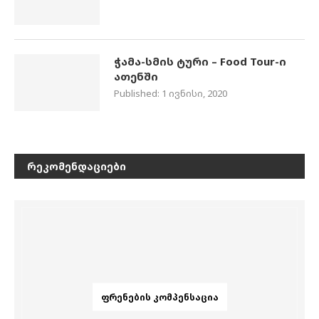
ჭამა-სმის ტური – Food Tour-ი
ათენში
Published:
1 ივნისი, 2020
ᲠᲔᲙᲝᲛᲔᲜᲓᲐᲪᲘᲔᲑᲘ
ᲤᲠᲔᲜᲔᲑᲘᲡ ᲙᲝᲛᲞᲔᲜᲡᲐᲪᲘᲐ