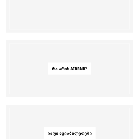
ᲠᲐ ᲐᲠᲘᲡ AIRBNB?
ᲘᲐᲤᲘ ᲐᲕᲘᲐᲑᲘᲚᲔᲗᲔᲑᲘ