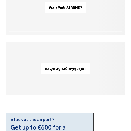
ᲠᲐ ᲐᲠᲘᲡ AIRBNB?
ᲘᲐᲤᲘ ᲐᲕᲘᲐᲑᲘᲚᲔᲗᲔᲑᲘ