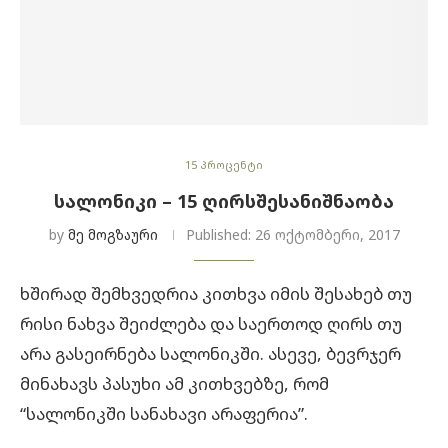
15 პროცენტი
ᲡᲐᲚᲝᲜᲘᲙᲘ – 15 ᲦᲘᲠᲡᲨᲔᲡᲐᲜᲘᲨᲜᲐᲝᲑᲐ
by
მე მოგზაური
Published:
26 ოქტომბერი, 2017
ხშირად შემხვედრია კითხვა იმის შესახებ თუ
რისი ნახვა შეიძლება და საერთოდ ღირს თუ
არა გასეირნება სალონიკში. ასევე, ბევრჯერ
მინახავს პასუხი ამ კითხვებზე, რომ
“სალონიკში სანახავი არაფერია”.