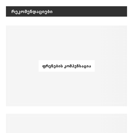
ᲠᲔᲙᲝᲛᲔᲜᲓᲐᲪᲘᲔᲑᲘ
ᲤᲠᲔᲜᲔᲑᲘᲡ ᲙᲝᲛᲞᲔᲜᲡᲐᲪᲘᲐ