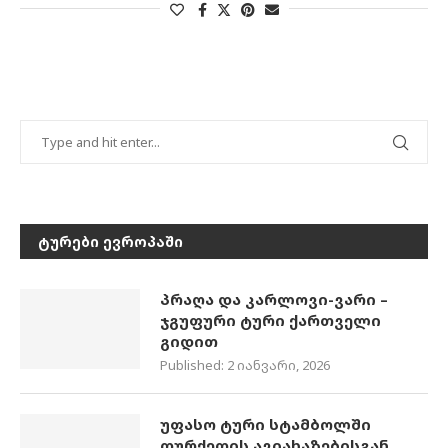
ᲢᲣᲠᲔᲑᲘ ᲔᲕᲠᲝᲞᲐᲨᲘ
პრაღა და კარლოვი-ვარი –
ჯგუფური ტური ქართველი
გიდით
Published:
2 იანვარი, 2026
უფასო ტური სტამბოლში
თურქეთის ავიახაზებისგან