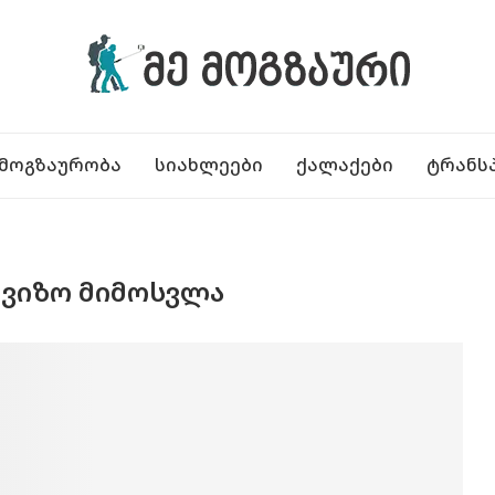
ᲛᲝᲒᲖᲐᲣᲠᲝᲑᲐ
ᲡᲘᲐᲮᲚᲔᲔᲑᲘ
ᲥᲐᲚᲐᲥᲔᲑᲘ
ᲢᲠᲐᲜᲡ
ᲣᲕᲘᲖᲝ ᲛᲘᲛᲝᲡᲕᲚᲐ