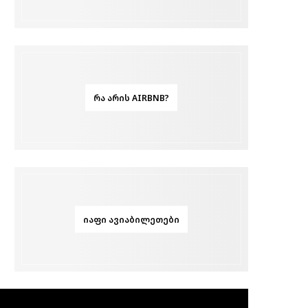
ᲠᲐ ᲐᲠᲘᲡ AIRBNB?
ᲘᲐᲤᲘ ᲐᲕᲘᲐᲑᲘᲚᲔᲗᲔᲑᲘ