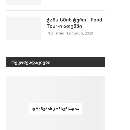
ჭამა-სმის ტური – Food
Tour-ი ათენში
Published:
1 ივნისი, 2020
ᲠᲔᲙᲝᲛᲔᲜᲓᲐᲪᲘᲔᲑᲘ
ᲤᲠᲔᲜᲔᲑᲘᲡ ᲙᲝᲛᲞᲔᲜᲡᲐᲪᲘᲐ