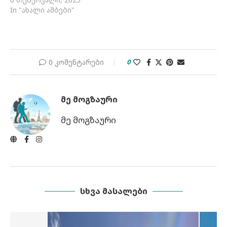
In "ახალი ამბები"
0 კომენტარები
0
ᲛᲔ ᲛᲝᲒᲖᲐᲣᲠᲘ
მე მოგზაური
ᲡᲮᲕᲐ ᲛᲐᲡᲐᲚᲔᲑᲘ