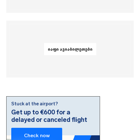
ᲘᲐᲤᲘ ᲐᲕᲘᲐᲑᲘᲚᲔᲗᲔᲑᲘ