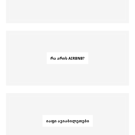
ᲠᲐ ᲐᲠᲘᲡ AIRBNB?
ᲘᲐᲤᲘ ᲐᲕᲘᲐᲑᲘᲚᲔᲗᲔᲑᲘ