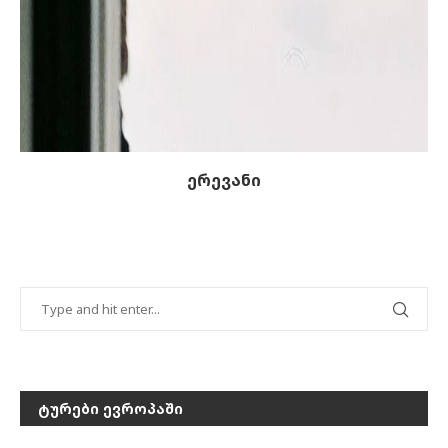
ერევანი
ᲢᲣᲠᲔᲑᲘ ᲔᲕᲠᲝᲞᲐᲨᲘ