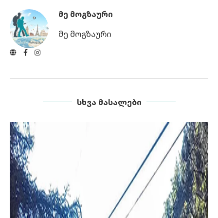
ᲛᲔ ᲛᲝᲒᲖᲐᲣᲠᲘ
მე მოგზაური
ᲡᲮᲕᲐ ᲛᲐᲡᲐᲚᲔᲑᲘ