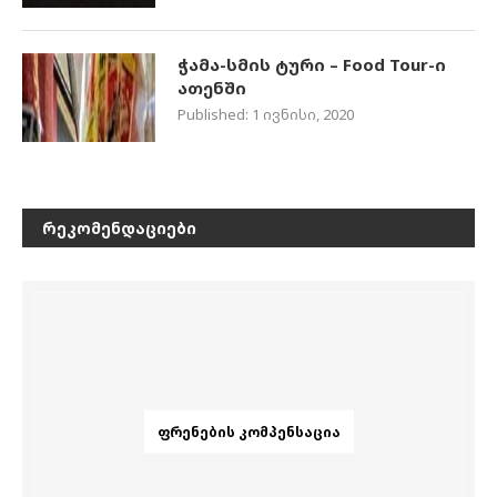
ჭამა-სმის ტური – Food Tour-ი
ათენში
Published:
1 ივნისი, 2020
ᲠᲔᲙᲝᲛᲔᲜᲓᲐᲪᲘᲔᲑᲘ
ᲤᲠᲔᲜᲔᲑᲘᲡ ᲙᲝᲛᲞᲔᲜᲡᲐᲪᲘᲐ