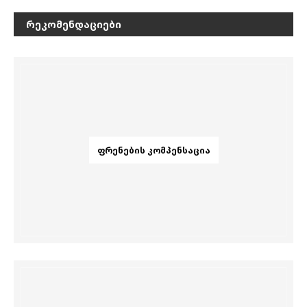
ᲠᲔᲙᲝᲛᲔᲜᲓᲐᲪᲘᲔᲑᲘ
ᲤᲠᲔᲜᲔᲑᲘᲡ ᲙᲝᲛᲞᲔᲜᲡᲐᲪᲘᲐ