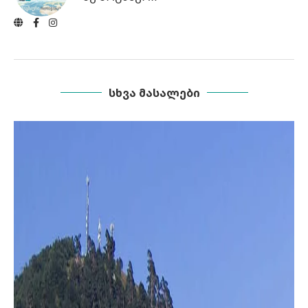
ᲡᲮᲕᲐ ᲛᲐᲡᲐᲚᲔᲑᲘ