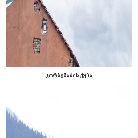
ჯორბენაძის ქუჩა