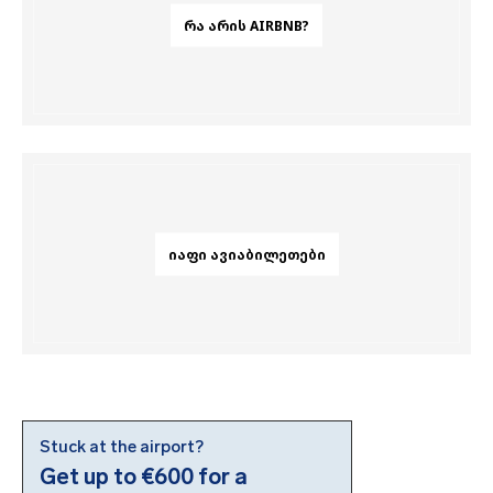
ᲠᲐ ᲐᲠᲘᲡ AIRBNB?
ᲘᲐᲤᲘ ᲐᲕᲘᲐᲑᲘᲚᲔᲗᲔᲑᲘ