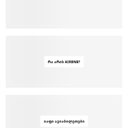
ᲠᲐ ᲐᲠᲘᲡ AIRBNB?
ᲘᲐᲤᲘ ᲐᲕᲘᲐᲑᲘᲚᲔᲗᲔᲑᲘ