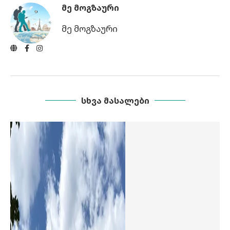
ᲛᲔ ᲛᲝᲒᲖᲐᲣᲠᲘ
მე მოგზაური
ᲡᲮᲕᲐ ᲛᲐᲡᲐᲚᲔᲑᲘ