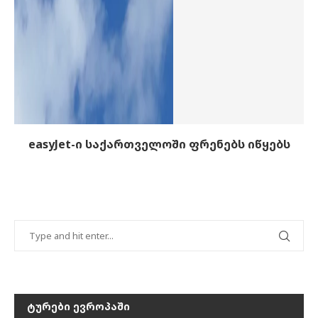
easyJet-ი საქართველოში ფრენებს იწყებს
ᲢᲣᲠᲔᲑᲘ ᲔᲕᲠᲝᲞᲐᲨᲘ