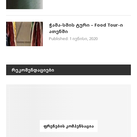
ჭამა-სმის ტური – Food Tour-ი
ათენში
Published:
1 ივნისი, 2020
ᲠᲔᲙᲝᲛᲔᲜᲓᲐᲪᲘᲔᲑᲘ
ᲤᲠᲔᲜᲔᲑᲘᲡ ᲙᲝᲛᲞᲔᲜᲡᲐᲪᲘᲐ