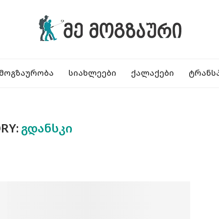
ᲛᲝᲒᲖᲐᲣᲠᲝᲑᲐ
ᲡᲘᲐᲮᲚᲔᲔᲑᲘ
ᲥᲐᲚᲐᲥᲔᲑᲘ
ᲢᲠᲐᲜᲡ
RY:
ᲒᲓᲐᲜᲡᲙᲘ