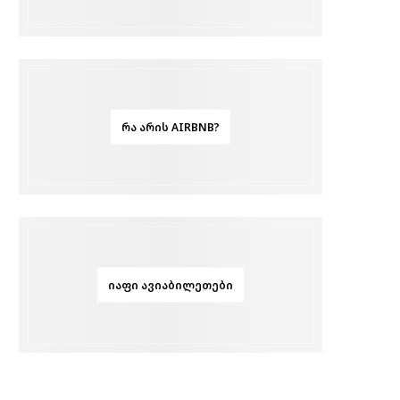
ᲠᲐ ᲐᲠᲘᲡ AIRBNB?
ᲘᲐᲤᲘ ᲐᲕᲘᲐᲑᲘᲚᲔᲗᲔᲑᲘ