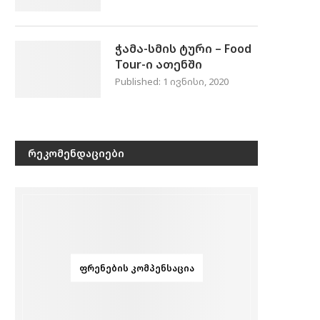
ჭამა-სმის ტური – Food
Tour-ი ათენში
Published:
1 ივნისი, 2020
ᲠᲔᲙᲝᲛᲔᲜᲓᲐᲪᲘᲔᲑᲘ
ᲤᲠᲔᲜᲔᲑᲘᲡ ᲙᲝᲛᲞᲔᲜᲡᲐᲪᲘᲐ