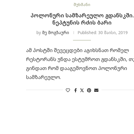
შუხმანი
ᲞᲝᲚᲝᲜᲣᲠᲘ ᲡᲐᲛᲖᲐᲠᲔᲣᲚᲝ ᲒᲓᲐᲜᲡᲙᲨᲘ.
ᲜᲔᲞᲢᲣᲜᲘᲡ ᲠᲫᲘᲡ ᲑᲐᲠᲘ
by
მე მოგზაური
Published:
30 მაისი, 2019
ამ პოსტში შევეცდები აგიხსნათ რომელ
რესტორანს უნდა ესტუმროთ გდანსკში, თ
გინდათ რომ დააგემოვნოთ პოლონური
სამზარეულო.