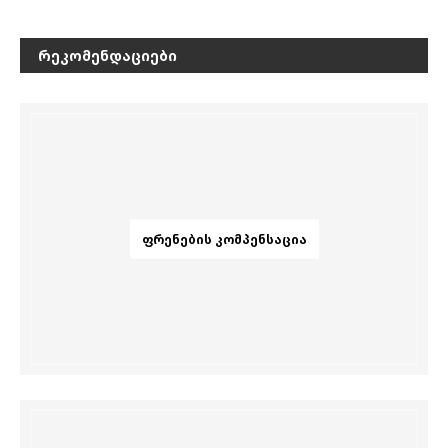
ᲠᲔᲙᲝᲛᲔᲜᲓᲐᲪᲘᲔᲑᲘ
ᲤᲠᲔᲜᲔᲑᲘᲡ ᲙᲝᲛᲞᲔᲜᲡᲐᲪᲘᲐ