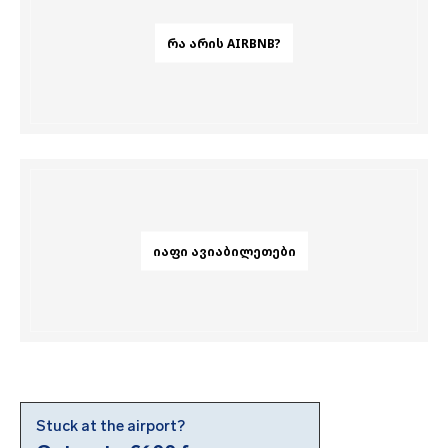
ᲠᲐ ᲐᲠᲘᲡ AIRBNB?
ᲘᲐᲤᲘ ᲐᲕᲘᲐᲑᲘᲚᲔᲗᲔᲑᲘ