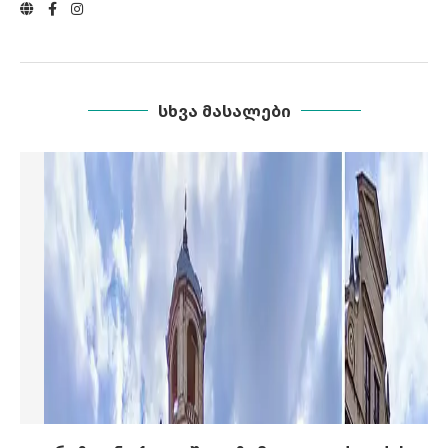
ᲡᲮᲕᲐ ᲛᲐᲡᲐᲚᲔᲑᲘ