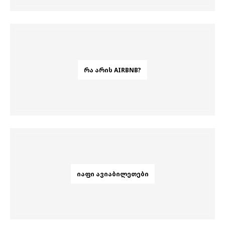
ᲠᲐ ᲐᲠᲘᲡ AIRBNB?
ᲘᲐᲤᲘ ᲐᲕᲘᲐᲑᲘᲚᲔᲗᲔᲑᲘ