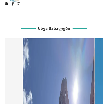
ᲡᲮᲕᲐ ᲛᲐᲡᲐᲚᲔᲑᲘ