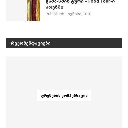
ჭამა-სმის ტური – Food Tour-ი
ათენში
Published:
1 ივნისი, 2020
ᲠᲔᲙᲝᲛᲔᲜᲓᲐᲪᲘᲔᲑᲘ
ᲤᲠᲔᲜᲔᲑᲘᲡ ᲙᲝᲛᲞᲔᲜᲡᲐᲪᲘᲐ