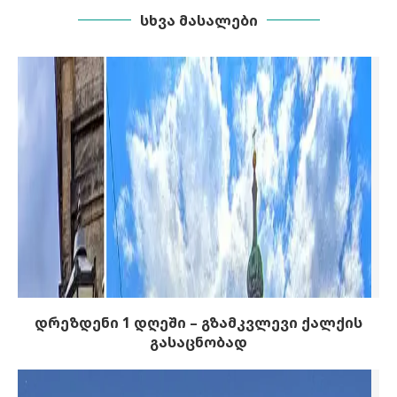
ᲡᲮᲕᲐ ᲛᲐᲡᲐᲚᲔᲑᲘ
დრეზდენი 1 დღეში – გზამკვლევი ქალქის
გასაცნობად