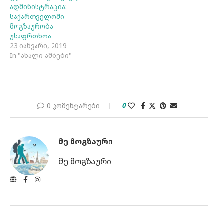
ადმინისტრაცია:
საქართველოში
მოგზაურობა
უსაფრთხოა
23 იანვარი, 2019
In "ახალი ამბები"
0 კომენტარები
0
ᲛᲔ ᲛᲝᲒᲖᲐᲣᲠᲘ
მე მოგზაური