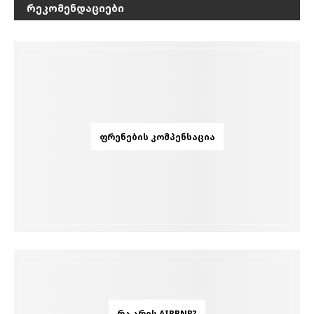
ᲠᲔᲙᲝᲛᲔᲜᲓᲐᲪᲘᲔᲑᲘ
ᲤᲠᲔᲜᲔᲑᲘᲡ ᲙᲝᲛᲞᲔᲜᲡᲐᲪᲘᲐ
ᲠᲐ ᲐᲠᲘᲡ AIRBNB?