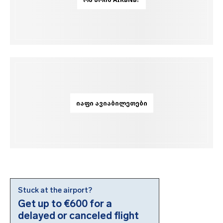
ᲘᲐᲤᲘ ᲐᲕᲘᲐᲑᲘᲚᲔᲗᲔᲑᲘ