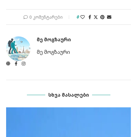
0 კომენტარები
0
ᲛᲔ ᲛᲝᲒᲖᲐᲣᲠᲘ
მე მოგზაური
ᲡᲮᲕᲐ ᲛᲐᲡᲐᲚᲔᲑᲘ