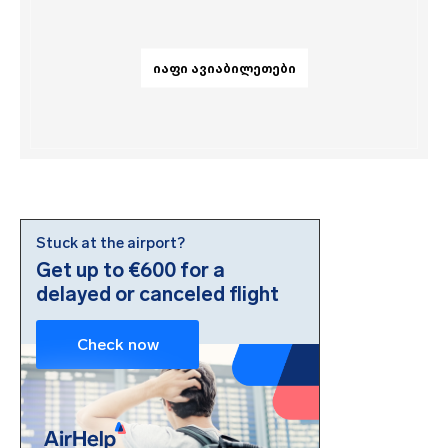
ᲘᲐᲤᲘ ᲐᲕᲘᲐᲑᲘᲚᲔᲗᲔᲑᲘ