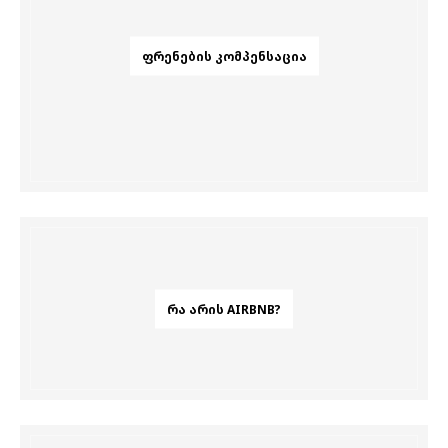
ᲤᲠᲔᲜᲔᲑᲘᲡ ᲙᲝᲛᲞᲔᲜᲡᲐᲪᲘᲐ
ᲠᲐ ᲐᲠᲘᲡ AIRBNB?