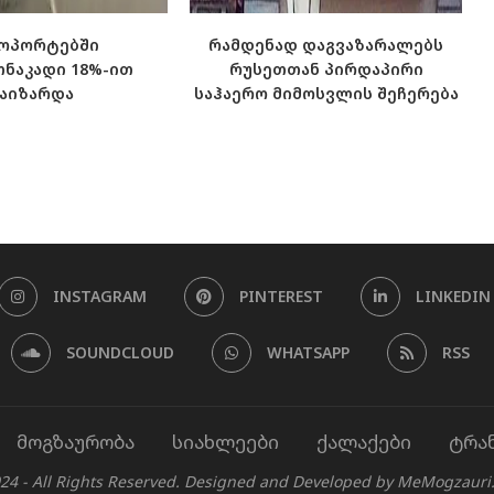
ოპორტებში
რამდენად დაგვაზარალებს
თნაკადი 18%-ით
რუსეთთან პირდაპირი
გაიზარდა
საჰაერო მიმოსვლის შეჩერება
INSTAGRAM
PINTEREST
LINKEDIN
SOUNDCLOUD
WHATSAPP
RSS
მოგზაურობა
სიახლეები
ქალაქები
ტრა
24 - All Rights Reserved. Designed and Developed by MeMogzauri