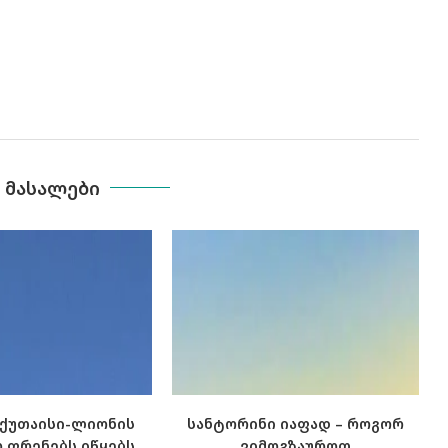
Ა ᲛᲐᲡᲐᲚᲔᲑᲘ
ი ქუთაისი-ლიონის
სანტორინი იაფად – როგორ
 ფრენებს იწყებს
ვიმოგზაუროთ