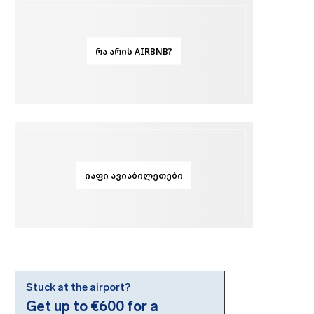
ᲠᲐ ᲐᲠᲘᲡ AIRBNB?
ᲘᲐᲤᲘ ᲐᲕᲘᲐᲑᲘᲚᲔᲗᲔᲑᲘ