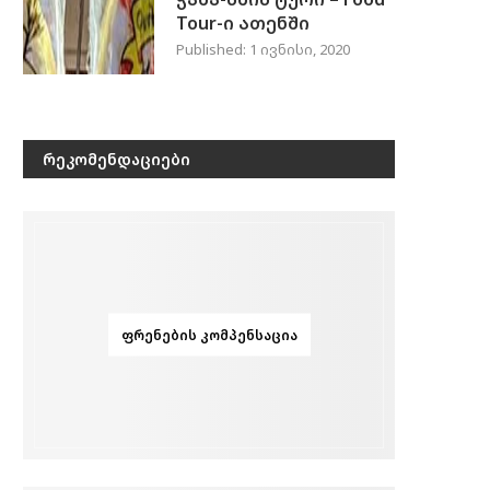
Tour-ი ათენში
Published:
1 ივნისი, 2020
ᲠᲔᲙᲝᲛᲔᲜᲓᲐᲪᲘᲔᲑᲘ
ᲤᲠᲔᲜᲔᲑᲘᲡ ᲙᲝᲛᲞᲔᲜᲡᲐᲪᲘᲐ