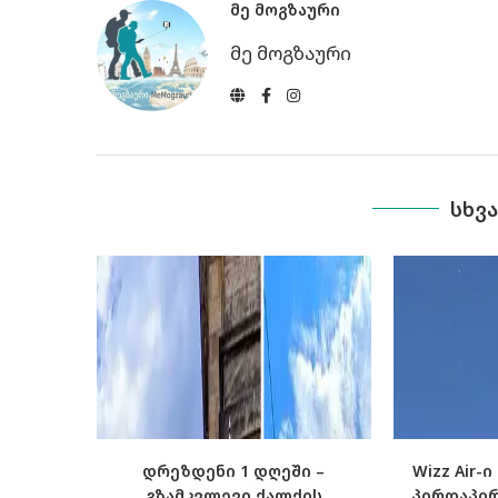
ᲛᲔ ᲛᲝᲒᲖᲐᲣᲠᲘ
მე მოგზაური
ᲡᲮᲕ
დრეზდენი 1 დღეში –
Wizz Air-
გზამკვლევი ქალქის
პირდაპირ