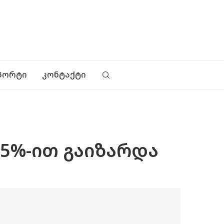
ᲞᲝᲠᲢᲘ
ᲙᲝᲜᲢᲐᲥᲢᲘ
5%-ით გაიზარდა